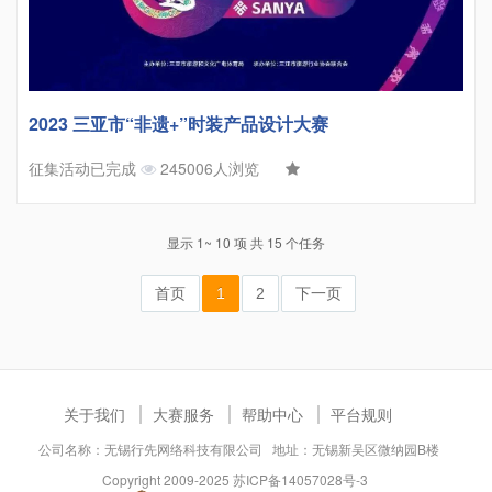
2023 三亚市“非遗+”时装产品设计大赛
征集活动已完成
245006人浏览
显示 1~ 10 项 共 15 个任务
首页
1
2
下一页
关于我们
大赛服务
帮助中心
平台规则
公司名称：无锡行先网络科技有限公司 地址：无锡新吴区微纳园B楼
Copyright 2009-2025
苏ICP备14057028号-3