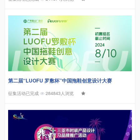
第二届“LUOFU 罗敷杯”中国拖鞋创意设计大赛
征集活动已完成
284843人浏览