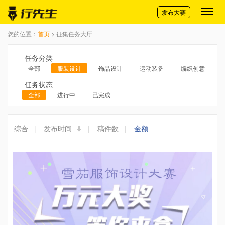
切换导航
发布大赛
您的位置：
首页
> 征集任务大厅
任务分类
全部
服装设计
饰品设计
运动装备
编织创意
任务状态
全部
进行中
已完成
综合
|
发布时间
|
稿件数
|
金额