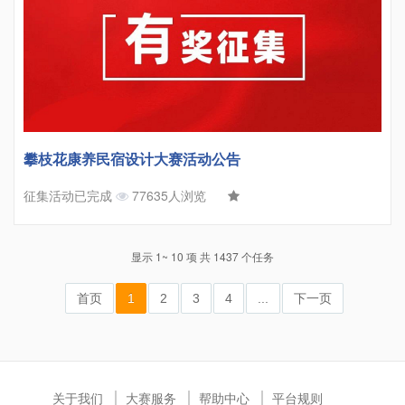
攀枝花康养民宿设计大赛活动公告
征集活动已完成
77635人浏览
显示 1~ 10 项 共 1437 个任务
首页
1
2
3
4
...
下一页
关于我们
大赛服务
帮助中心
平台规则