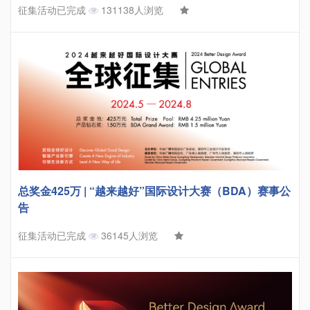
征集活动已完成
131138人浏览
总奖金425万 | “越来越好”国际设计大赛（BDA）赛事公
告
征集活动已完成
36145人浏览