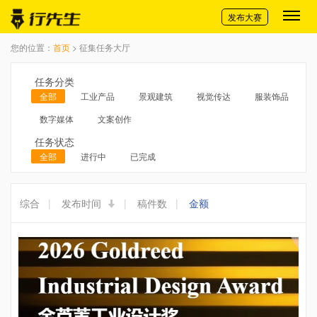
切换导航
发布大赛
您的位置：
首页
> 征集任务大厅
任务分类
全部
工业产品
景观建筑
视觉传达
服装饰品
数字媒体
文案创作
任务状态
全部
进行中
已完成
综合
|
发布时间
|
稿件数
|
金额