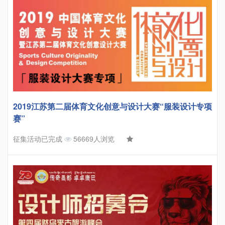
2019江苏第二届体育文化创意与设计大赛“服装设计专项
赛”
征集活动已完成
56669人浏览