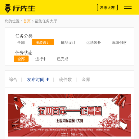
切换导航
发布大赛
您的位置：
首页
> 征集任务大厅
任务分类
全部
服装设计
饰品设计
运动装备
编织创意
任务状态
全部
进行中
已完成
综合
|
发布时间
|
稿件数
|
金额