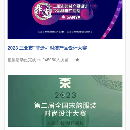
2023 三亚市“非遗+”时装产品设计大赛
征集活动已完成
245050人浏览