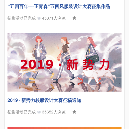
“五四百年----正青春”五四风服装设计大赛征集作品
征集活动已完成
45371人浏览
2019 · 新势力校服设计大赛征稿通知
征集活动已完成
35652人浏览