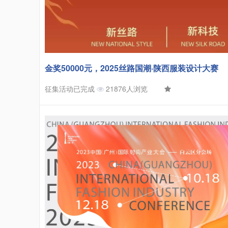
金奖50000元，2025丝路国潮·陕西服装设计大赛
征集活动已完成
21876人浏览