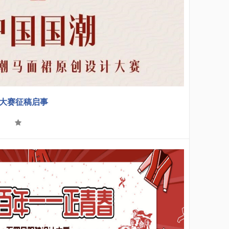
计大赛征稿启事