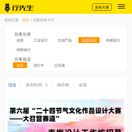
切换导航
发布大赛
您的位置：
首页
> 征集任务大厅
任务分类
全部
工业设计
文创产品
旅游商品
外观设计
结构设计
任务状态
全部
进行中
已完成
综合
|
发布时间
|
稿件数
|
金额