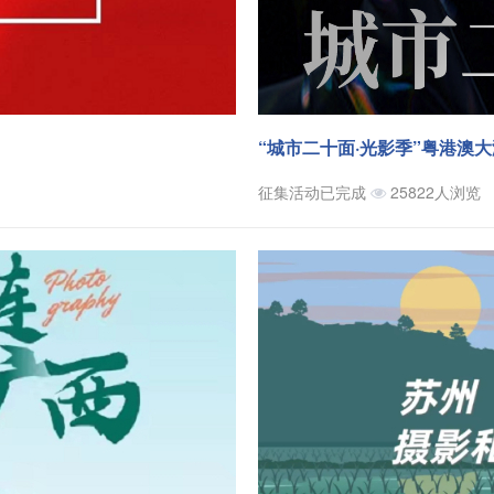
“城市二十面·光影季”粤港澳
征集活动已完成
25822人浏览