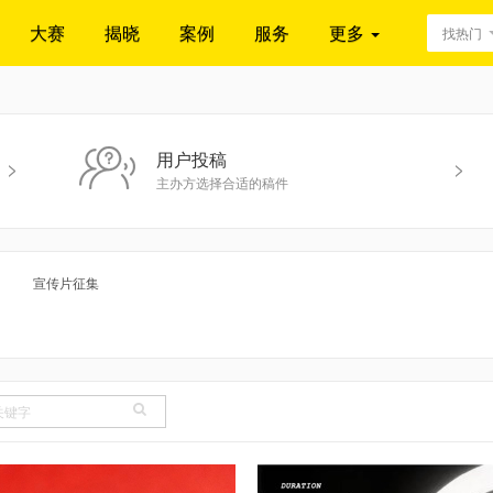
大赛
揭晓
案例
服务
更多
找热门
用户投稿
>
>
主办方选择合适的稿件
宣传片征集