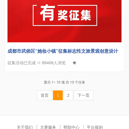
成都市武侯区“她妆小镇”征集标志性文旅景观创意设计
征集活动已完成
88468人浏览
显示 1~ 10 项 共 13 个任务
首页
1
2
下一页
关于我们
大赛服务
帮助中心
平台规则