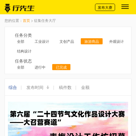
切换导航
发布大赛
您的位置：
首页
> 征集任务大厅
任务分类
全部
工业设计
文创产品
旅游商品
外观设计
结构设计
任务状态
全部
进行中
已完成
综合
|
发布时间
|
稿件数
|
金额