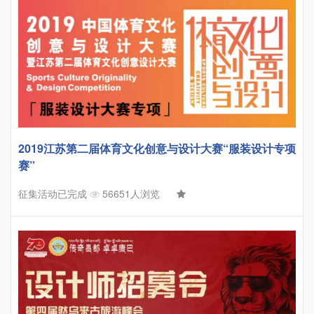
2019江苏第二届体育文化创意与设计大赛“服装设计专项
赛”
征集活动已完成
56651人浏览