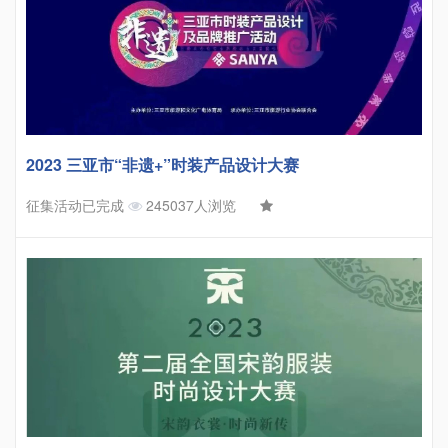
2023 三亚市“非遗+”时装产品设计大赛
征集活动已完成
245037人浏览