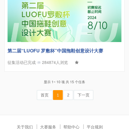
第二届“LUOFU 罗敷杯”中国拖鞋创意设计大赛
征集活动已完成
284874人浏览
显示 1~ 10 项 共 15 个任务
首页
1
2
下一页
关于我们
大赛服务
帮助中心
平台规则