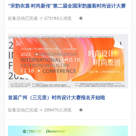
“宋韵衣裳·时尚新传”第二届全国宋韵服装时尚设计大赛
征集活动已完成
273183人浏览
首届广州（三元里）时尚设计大赛报名开始啦
征集活动已完成
299470人浏览