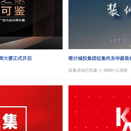
计师大赛正式开启
喀什城投集团征集尚东华庭装
征集活动已完成
66601人浏览