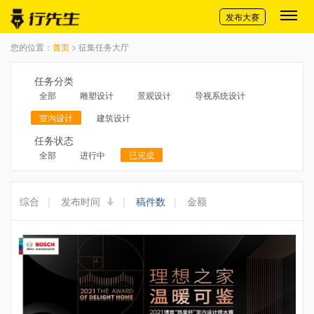
切换导航
发布大赛
您的位置：
首页
> 征集任务大厅
任务分类
全部
雕塑设计
景观设计
导视系统设计
室内设计
建筑设计
任务状态
全部
进行中
已完成
综合
|
发布时间
|
稿件数
|
金额