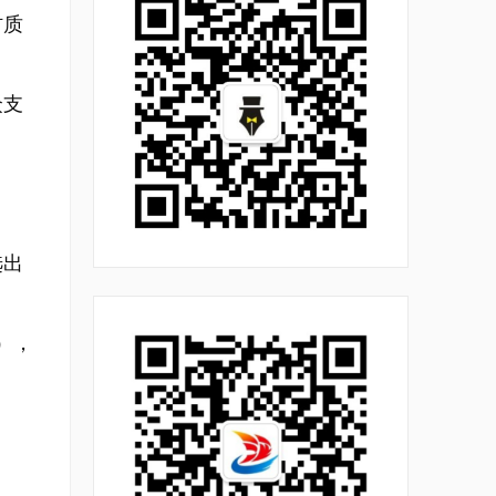
材质
众支
选出
），