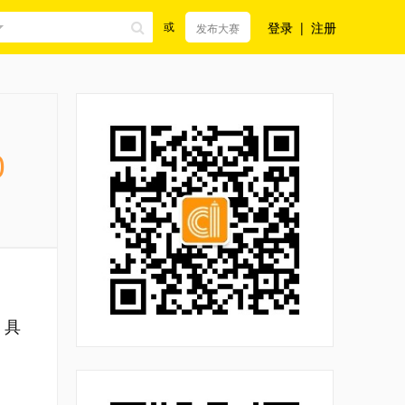
登录
|
注册
或
发布大赛
0
，具