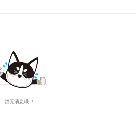
暂无消息哦 ！