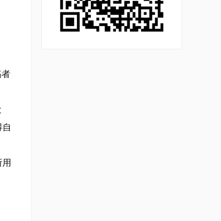
稿者
设
得自
所用