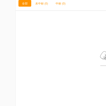
全部
未中标
(0)
中标
(0)