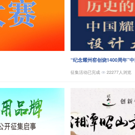
“纪念耀州窑创烧1400周年
征集活动已完成
22277人浏览