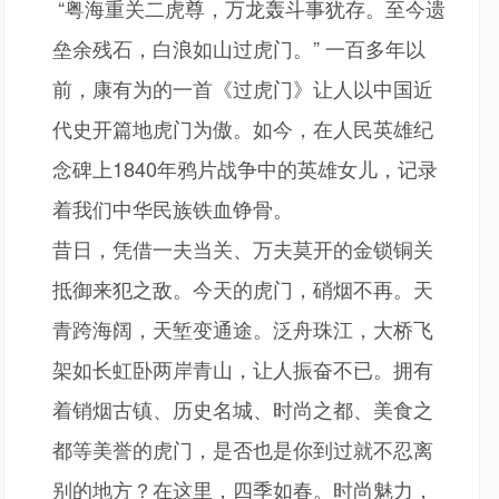
“粤海重关二虎尊，万龙轰斗事犹存。至今遗
垒余残石，白浪如山过虎门。”
一百多年以
前，康有为的一首《过虎门》让人以中国近
代史开篇地虎门为傲。如今，在人民英雄纪
念碑上
1840年鸦片战争中的英雄女儿，记录
着我们中华民族铁血铮骨。
昔日，凭借一夫当关、万夫莫开的金锁铜关
抵御来犯之敌。今天的虎门，硝烟不再。天
青跨海阔，天堑变通途。泛舟珠江，大桥飞
架如长虹卧两岸青山，让人振奋不已。拥有
着销烟古镇、历史名城、时尚之都、美食之
都等美誉的虎门，是否也是你到过就不忍离
别的地方？在这里，四季如春。时尚魅力，