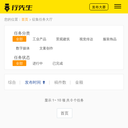
切换导航
发布大赛
您的位置：
首页
> 征集任务大厅
任务分类
全部
工业产品
景观建筑
视觉传达
服装饰品
数字媒体
文案创作
任务状态
全部
进行中
已完成
综合
|
发布时间
|
稿件数
|
金额
显示 1~ 10 项 共 0 个任务
首页