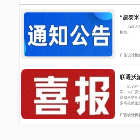
“超泰
为深入贯彻
振兴。
广告设计揭
联通沃
2025年
学、大广赛
育成果交相
多高校师生
广告设计揭