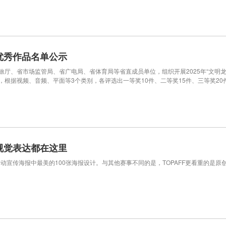
动优秀作品名单公示
、省市场监管局、省广电局、省体育局等省直成员单位，组织开展2025年“文明龙江
根据视频、音频、平面等3个类别，各评选出一等奖10件、二等奖15件、三等奖20
视觉表达都在这里
乐活动宣传海报中最美的100张海报设计。与其他赛事不同的是，TOPAFF更看重的