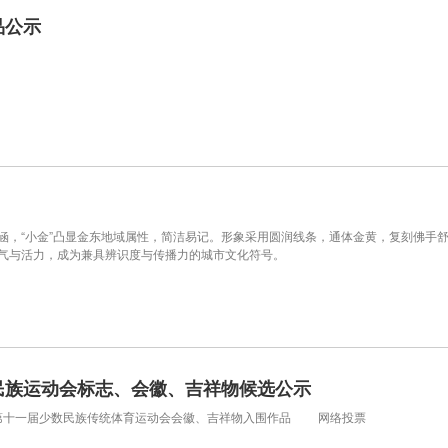
品公示
化内涵，“小金”凸显金东地域属性，简洁易记。形象采用圆润线条，通体金黄，复刻佛
福气与活力，成为兼具辨识度与传播力的城市文化符号。
民族运动会标志、会徽、吉祥物候选公示
州省第十一届少数民族传统体育运动会会徽、吉祥物入围作品 网络投票