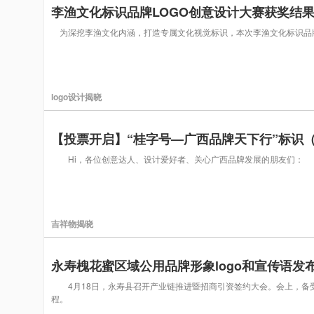
李渔文化标识品牌LOGO创意设计大赛获奖结
为深挖李渔文化内涵，打造专属文化视觉标识，本次李渔文化标识品
logo设计揭晓
Hi，各位创意达人、设计爱好者、关心广西品牌发展的朋友们： “
吉祥物揭晓
永寿槐花蜜区域公用品牌形象logo和宣传语发
4月18日，永寿县召开产业链推进暨招商引资签约大会。会上，备受
程。