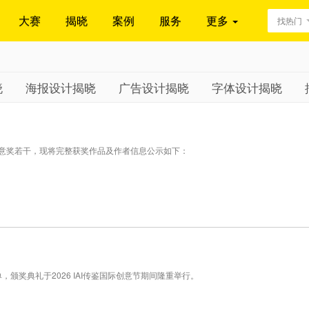
大赛
揭晓
案例
服务
更多
找热门
晓
海报设计揭晓
广告设计揭晓
字体设计揭晓
创意奖若干，现将完整获奖作品及作者信息公示如下：
单，颁奖典礼于2026 IAI传鉴国际创意节期间隆重举行。