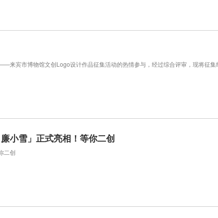
”——来宾市博物馆文创Logo设计作品征集活动的热情参与，经过综合评审，现将
、廉小雪」正式亮相！等你二创
你二创