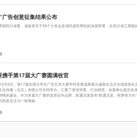
米”广告创意征集结果公布
四川省委、省政府关于39个欠发达县域托底性帮扶的决策部署，在四川省工商联的
晓
派携手第17届大广赛圆满收官
12月6日，第17届全国大学生广告艺术大赛学科竞赛成果展示盛典在北京全国政协
文化传播（北京）有限公司共同举办，汇聚了资深评委、行业精英、命题单位嘉宾及
辉映的盛会。作为本届大广赛的首席合作品牌，联通沃派发布“联通沃派，有梦有方向”和
的高度关注与一致青睐。
晓