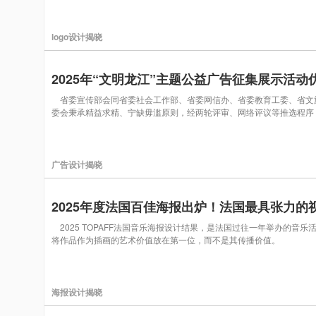
logo设计揭晓
2025年“文明龙江”主题公益广告征集展示活
省委宣传部会同省委社会工作部、省委网信办、省委教育工委、省文旅厅
委会秉承精益求精、宁缺毋滥原则，经两轮评审、网络评议等推选程序，
广告设计揭晓
2025年度法国百佳海报出炉！法国最具张力的
2025 TOPAFF法国音乐海报设计结果，是法国过往一年举办的音
将作品作为插画的艺术价值放在第一位，而不是其传播价值。
海报设计揭晓