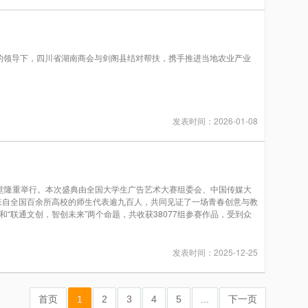
领导下，四川省湖南商会与剑阁县结对帮扶，携手推进当地农业产业
发表时间：2026-01-08
礼堂隆重举行。本次盛典由全国大学生广告艺术大赛组委会、中国传媒大
来自全国百余所高校的师生代表逾九百人，共同见证了一场青春创意与教
“联通文创，智创未来”两个命题，共收获38077组参赛作品，受到众
发表时间：2025-12-25
首页
1
2
3
4
5
...
下一页