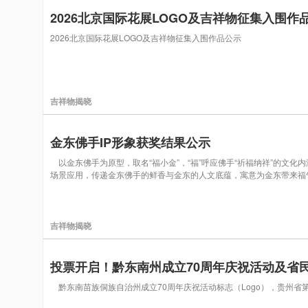
2026北京国际花展LOGO及吉祥物征集入围作
2026北京国际花展LOGO及吉祥物征集入围作品公示
吉祥物揭晓
金东佛手IP形象获奖结果公示
以金东佛手为原型，取名“福小金”，“福”呼应佛手“祈福纳祥”的文
场景应用，传递金东佛手的鲜香与金东的人文底蕴，寓意为金东带来
吉祥物揭晓
投票开启！黔东南州成立70周年庆祝活动及省
黔东南苗族侗族自治州成立70周年庆祝活动标志（Logo），贵