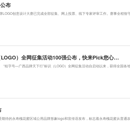
果公布
牌LOGO创意设计大赛已完成全部征集、网上投票、线下专家评审工作。赛事全程
【投票开启】“桂字号—广西品牌天下行”标识（LOGO）全网征集活动100强公布，快来Pick您心中的广西名片
桂字号—广西品牌天下行”标识（LOGO）全网征集活动自启动以来，获得全国各
布
期待的永寿槐花蜜区域公用品牌形象logo和宣传语发布，标志着永寿槐花蜜从普通