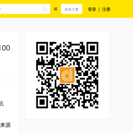
登录
|
注册
或
发布大赛
00
机
感来源