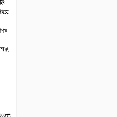
际
族文
件作
可的
00元