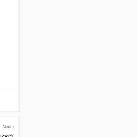
More >
12:49:50