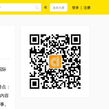
登录
|
注册
或
发布大赛
国际
特点：
内容
事。