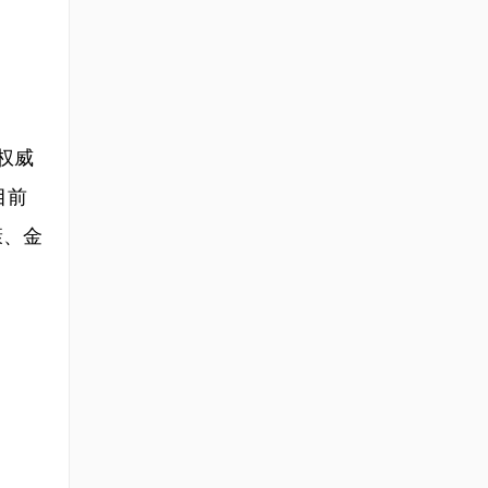
权威
目前
康、金