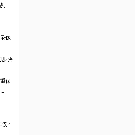
游、
录像
同步决
重保
%～
仅2