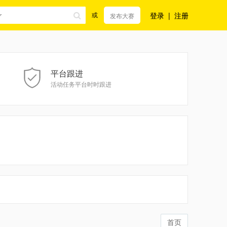
登录
|
注册
或
发布大赛
平台跟进
活动任务平台时时跟进
首页