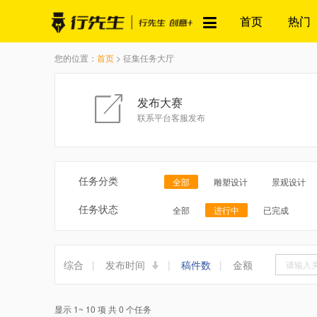
首页
热门
您的位置：
首页
> 征集任务大厅
发布大赛
联系平台客服发布
任务分类
全部
雕塑设计
景观设计
任务状态
全部
进行中
已完成
综合
|
发布时间
|
稿件数
|
金额
显示 1~ 10 项 共 0 个任务