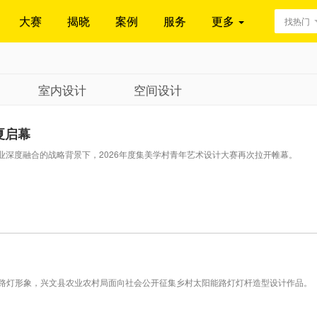
大赛
揭晓
案例
服务
更多
找热门
室内设计
空间设计
夏启幕
产业深度融合的战略背景下，2026年度集美学村青年艺术设计大赛再次拉开帷幕。
路灯形象，兴文县农业农村局面向社会公开征集乡村太阳能路灯灯杆造型设计作品