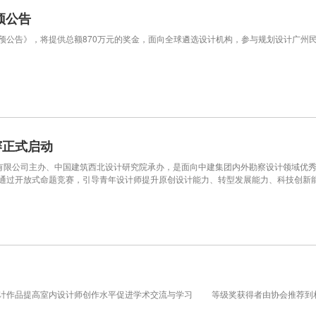
预公告
预公告》，将提供总额870万元的奖金，面向全球遴选设计机构，参与规划设计广州民营
赛正式启动
有限公司主办、中国建筑西北设计研究院承办，是面向中建集团内外勘察设计领域优
通过开放式命题竞赛，引导青年设计师提升原创设计能力、转型发展能力、科技创新
作品提高室内设计师创作水平促进学术交流与学习 等级奖获得者由协会推荐到相