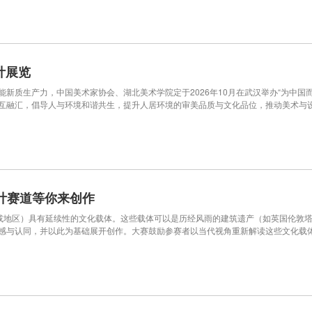
计展览
生产力，中国美术家协会、湖北美术学院定于2026年10月在武汉举办“为中国而
互融汇，倡导人与环境和谐共生，提升人居环境的审美品质与文化品位，推动美术与
设计赛道等你来创作
地区）具有延续性的文化载体。这些载体可以是历经风雨的建筑遗产（如英国伦敦塔
感与认同，并以此为基础展开创作。大赛鼓励参赛者以当代视角重新解读这些文化载