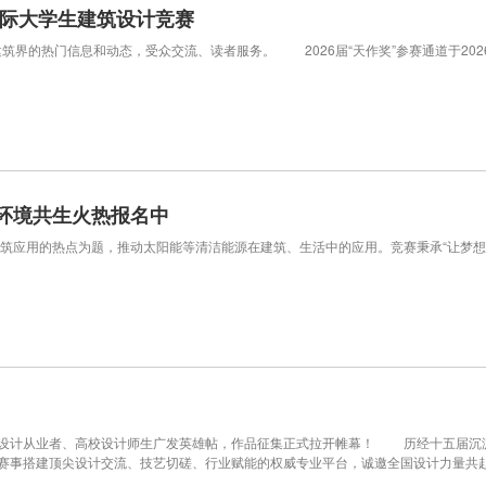
”国际大学生建筑设计竞赛
掌握建筑界的热门信息和动态，受众交流、读者服务。 2026届“天作奖”参赛通道于20
·环境共生火热报名中
应用的热点为题，推动太阳能等清洁能源在建筑、生活中的应用。竞赛秉承“让梦想
计从业者、高校设计师生广发英雄帖，作品征集正式拉开帷幕！ 历经十五届沉淀
届赛事搭建顶尖设计交流、技艺切磋、行业赋能的权威专业平台，诚邀全国设计力量