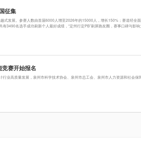
国征集
式发展。参赛人数由首届6000人增至2026年的15000人，增长150%；赛道经
，共有3490名选手成功刷新个人最好成绩，“定州行定PB”刷屏跑友圈，赛事口碑
能竞赛开始报名
行业高质量发展，泉州市科学技术协会、泉州市总工会、泉州市人力资源和社会保障局