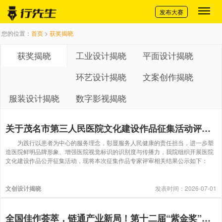
切换导航
发布大赛
您的位置：
首页
>
获奖揭晓
获奖揭晓
工业设计揭晓
平面设计揭晓
环艺设计揭晓
文案创作揭晓
服装设计揭晓
数字影视揭晓
关于茂名市第三人民医院文化建设作品征集活动评选结果的公示
为践行以患者为中心的服务理念，彰显服务人民健康的责任担当，进一步塑
造医院鲜明品牌形象、增强医院视觉标识的识别度与传播力，我院组织开展医院
文化建设作品公开征集活动，现将本次征集作品专家评审相关结果公示如下：
文创设计揭晓
发表时间：2026-07-01
全国佳作荟萃，链通产业新局！第十二届“紫金奖”文化创意设计大赛优秀作品展燃情启幕