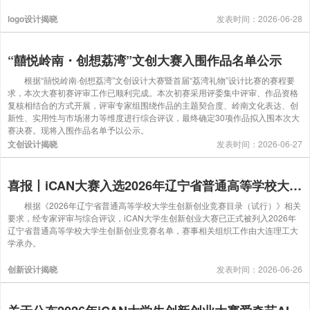
logo设计揭晓
发表时间：2026-06-28
“囍悦岭南・创想荔湾”文创大赛入围作品名单公示
根据“囍悦岭南·创想荔湾”文创设计大赛暨首届“荔湾礼物”设计比赛的赛程要
求，本次大赛初赛评审工作已顺利完成。本次初赛采用评委集中评审、作品资格
复核相结合的方式开展，评审专家组围绕作品的主题契合度、岭南文化表达、创
新性、实用性与市场潜力等维度进行综合评议，最终确定30项作品拟入围本次大
赛决赛。现将入围作品名单予以公示。
文创设计揭晓
发表时间：2026-06-27
喜报丨iCAN大赛入选2026年辽宁省普通高等学校大学生创新创业竞赛名单
根据《2026年辽宁省普通高等学校大学生创新创业竞赛目录（试行）》相关
要求，经专家评审与综合评议，iCAN大学生创新创业大赛已正式被列入2026年
辽宁省普通高等学校大学生创新创业竞赛名单，赛事相关组织工作由大连理工大
学承办。
创新设计揭晓
发表时间：2026-06-26