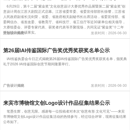
6月29日，第十二届“紫金奖”文化创意设计大赛优秀作品展暨第二届“紫金奖”创
意设计周在江苏大剧院正式启幕。江苏省委常委、省委宣传部部长徐缨，江苏省
人民政府副省长沈剑荣，省委、省政府相关副秘书长出席活动，省委宣传部、省
委网信办、省发改委、省教育厅、省科技厅、省工信厅等近30家单位相关领导，
大赛组委会、评委专家代表、获奖者代表等齐聚现场，共同见证“紫金奖”十二年
耕耘结出的丰硕果实。
文创设计揭晓
发表时间：2026-06-30
第26届IAI传鉴国际广告奖优秀奖获奖名单公示
IAI传鉴执委会今日正式揭晓第26届IAI传鉴国际广告奖优秀奖获奖名单，颁奖典
礼于2026 IAI传鉴国际创意节期间隆重举行。
广告设计揭晓
发表时间：2026-06-30
来宾市博物馆文创Logo设计作品征集结果公示
笔墨生辉，创意无限。感谢每一位投稿者对本次“创意有形·文化可见”——来宾
市博物馆文创Logo设计作品征集活动的热情参与，经过综合评审，现将征集结果
公布如下。