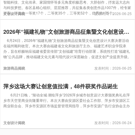
智能科技、文化传承、家国情怀等多元角度积极思考、大胆创作，抒发远大志向
与科技梦想。各区县精心组织、层层推荐，共征集各类创意作品1007件，经专家
评审，评选出一等奖17个，二等奖35个，三等奖52个，优秀奖175个。
文创设计揭晓
发表时间：2026-06-25
2026年“福建礼物”文创旅游商品征集暨文化创意设计大赛圆满收官
6月24日，2026年“福建礼物”文创旅游商品征集暨文化创意设计大赛决赛活动
在福州顺利收官。本次大赛由福建省文化和旅游厅主办、福建艺术职业学院承
办，旨在积极响应福建省委宣传部“文创福建”培育行动部署，系统性打造“福建礼
物”公共品牌，推动福建文化元素与现代设计深度融合，促进文创产业提质升级。
旅游商品揭晓
发表时间：2026-06-25
萍乡这场大赛让创意值拉满，48件获奖作品诞生
6月21日晚，“辣动全城·潮绘萍乡”2026萍乡城市创意设计大赛颁奖典礼在萍
乡市天空里商业街隆重举行。本次大赛由安源区委社会工作部、萍乡市安源区工
商业联合会、萍乡市安源区市场监督管理局指导，萍乡市安源广告行业协会主办
文创设计揭晓
发表时间：2026-06-24