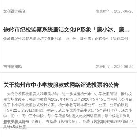
文创设计揭晓
发表时间：2026-06-26
铁岭市纪检监察系统廉洁文化IP形象「廉小冰、廉小雪」正式亮相！等你二创
铁岭市纪检监察系统廉洁文化IP形象「廉小冰、廉小雪」正式亮相！等你二创
吉祥物揭晓
发表时间：2026-06-25
关于梅州市中小学校服款式网络评选投票的公告
为充分发挥校服育人和审美功能，进一步规范梅州市中小学校服管理，推动校
服市场化改革，梅州市教育局2026年4月13日至2026年5月15日面向社会公开征
集了中小学生校服款式设计方案。梅州市教育局本着公平、公正、公开的原则，
于5月22日至28日组织线下初评，从众多优秀作品中选出15个系列作品，涵盖小
学、初中、高中三个学段，每个学段前5名进入此次网络投票，每个候选系列均
包含夏装（短袖+长裤）、春秋装（长袖套装）、冬装（风衣加绒内胆可拆卸）
服装大赛揭晓
发表时间：2026-06-25
共计45款校服。