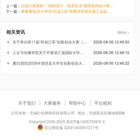
上一篇：
以设计筑美好！“德阳设计・筑美生活”德阳室内设计师大赛正式启动
下一篇：
赛事通知|关于举办“巴渝工匠”杯重庆市第五届工业设计职业技能竞赛（室内装饰设计师）的通知
相关资讯
More >
关于举办第11届“科创江苏”创新创业大赛（低空经济领域）的通知
2026-08-06 12:49:50
人文与传播学院关于开展浙江省国际大学生创新大赛（2026）参赛报名工作的通知
2026-08-06 12:48:10
雁归泗洪|2026年泗洪县大学生创新创业大赛正在报名
2026-08-06 12:46:32
关于我们
大赛服务
帮助中心
平台规则
公司名称：无锡行先网络科技有限公司 地址：无锡新吴区微纳园B楼
Copyright 2009-2025
苏ICP备14057028号-3
苏公网安备 32021402001371号