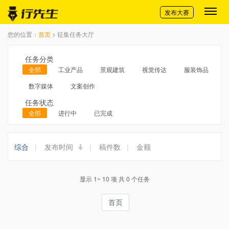
切换导航
发布大赛
您的位置：
首页
> 征集任务大厅
任务分类
全部
工业产品
景观建筑
视觉传达
服装饰品
数字媒体
文案创作
任务状态
全部
进行中
已完成
综合
|
发布时间
|
稿件数
|
金额
显示 1~ 10 项 共 0 个任务
首页