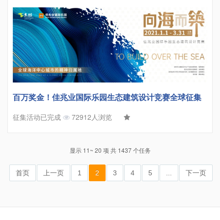
百万奖金！佳兆业国际乐园生态建筑设计竞赛全球征集
征集活动已完成
72912人浏览
显示 11~ 20 项 共 1437 个任务
首页
上一页
1
2
3
4
5
...
下一页