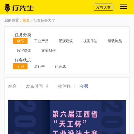
切换导航
发布大赛
您的位置：
首页
> 征集任务大厅
任务分类
全部
工业产品
景观建筑
视觉传达
服装饰品
数字媒体
文案创作
任务状态
全部
进行中
已完成
综合
|
发布时间
|
稿件数
|
金额