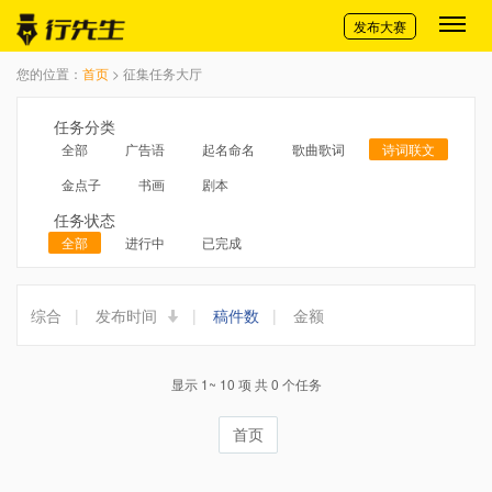
切换导航
发布大赛
您的位置：
首页
> 征集任务大厅
任务分类
全部
广告语
起名命名
歌曲歌词
诗词联文
金点子
书画
剧本
任务状态
全部
进行中
已完成
综合
|
发布时间
|
稿件数
|
金额
显示 1~ 10 项 共 0 个任务
首页