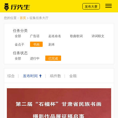
切换导航
发布大赛
您的位置：
首页
> 征集任务大厅
任务分类
全部
广告语
起名命名
歌曲歌词
诗词联文
金点子
书画
剧本
任务状态
全部
进行中
已完成
综合
|
发布时间
|
稿件数
|
金额