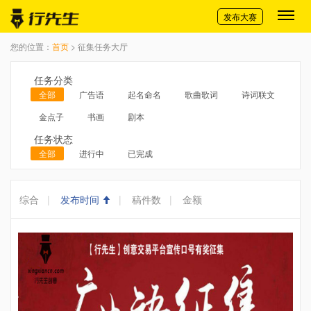
切换导航
发布大赛
您的位置：
首页
> 征集任务大厅
任务分类
全部
广告语
起名命名
歌曲歌词
诗词联文
金点子
书画
剧本
任务状态
全部
进行中
已完成
综合
|
发布时间
|
稿件数
|
金额