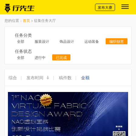
切换导航
发布大赛
您的位置：
首页
> 征集任务大厅
任务分类
全部
服装设计
饰品设计
运动装备
编织创意
任务状态
全部
进行中
已完成
综合
|
发布时间
|
稿件数
|
金额