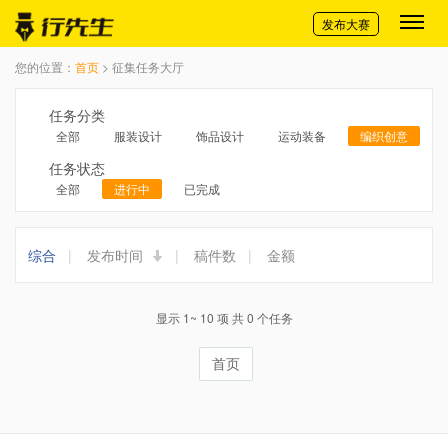
切换导航
发布大赛
您的位置：
首页
> 征集任务大厅
任务分类
全部
服装设计
饰品设计
运动装备
编织创意
任务状态
全部
进行中
已完成
综合
|
发布时间
|
稿件数
|
金额
显示 1~ 10 项 共 0 个任务
首页