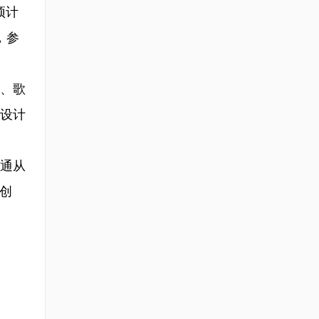
预计
，参
、歌
设计
通从
创