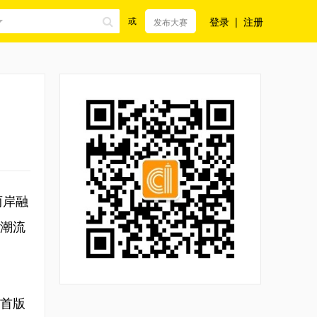
登录
|
注册
或
发布大赛
两岸融
潮流
首版