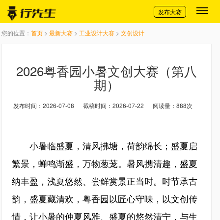
切换导航
发布大赛
您的位置：
首页
>
最新大赛
>
工业设计大赛
>
文创设计
2026粤香园小暑文创大赛（第八
期）
发布时间：2026-07-08
截稿时间：2026-07-22
阅读量：888次
小暑临盛夏，清风拂塘，荷韵绵长；盛夏启
繁景，蝉鸣渐盛，万物葱茏。暑风携清趣，盛夏
纳丰盈，浅夏悠然、尝鲜赏景正当时。时节承古
韵，盛夏藏清欢，粤香园以匠心守味，以文创传
情，让小暑的仲夏风雅、盛夏的悠然清宁，与生