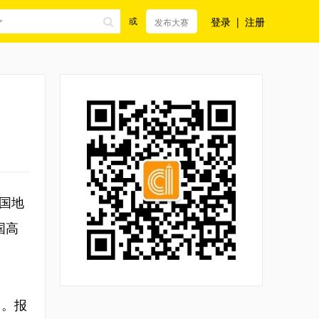
登录
|
注册
或
发布大赛
国地
国高
）。报