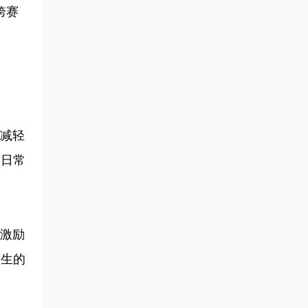
跨赛
减轻
师日常
激励
学生的