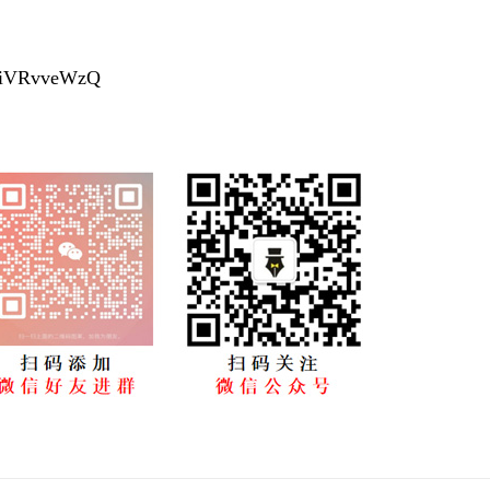
NGiVRvveWzQ