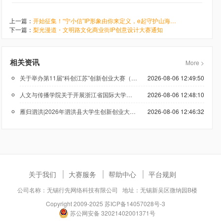
上一篇：
开始征集！“宁小信”IP形象由你来定义，e起守护山海宁德
下一篇：
梨光漫道・文明路文化商业街IP创意设计大赛通知
相关资讯
More >
关于举办第11届“科创江苏”创新创业大赛（低空经济领域）的通知
2026-08-06 12:49:50
人文与传播学院关于开展浙江省国际大学生创新大赛（2026）参赛报名工作的通知
2026-08-06 12:48:10
雁归泗洪|2026年泗洪县大学生创新创业大赛正在报名
2026-08-06 12:46:32
关于我们
大赛服务
帮助中心
平台规则
公司名称：无锡行先网络科技有限公司 地址：无锡新吴区微纳园B楼
Copyright 2009-2025
苏ICP备14057028号-3
苏公网安备 32021402001371号