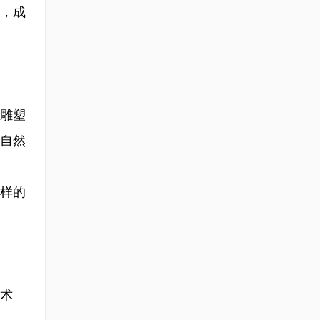
，成
雕塑
自然
样的
术