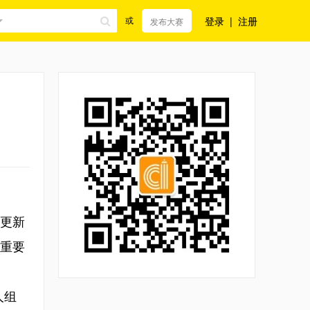
登录
|
注册
或
发布大赛
更新
的重要
人组