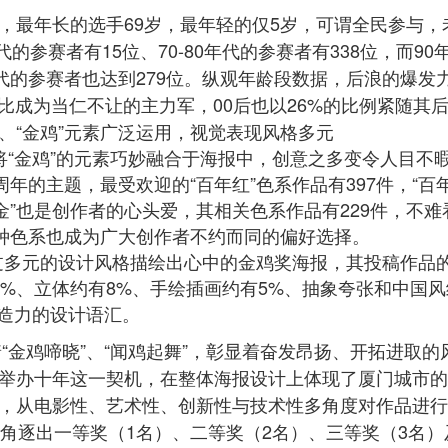
，最年长的选手69岁，最年轻的仅5岁，可谓全民参与，
的参赛者有15位、70-80年代的参赛者有338位，而90
代的参赛者也达到279位。纵观年龄段数据，后浪的爆发
占比成为当仁不让的主力军，00后也以26%的比例紧随其
、“金鸡”元素广泛运用，视觉表现风格多元
将“金鸡”的元素巧妙融合于海报中，创意之多变令人目不
年的主题，最受欢迎的“百年红”色系作品有397件，“百
金”也是创作者的心头爱，其相关色系作品有229件，不难
两种色系也成为广大创作者不约而同的偏好选择。
过多元的设计风格描绘出心中的金鸡奖海报，其投稿作品
%、立体约有8%、手绘插画约有5%、抽象夸张和中国风
创造力的设计语汇。
“金鸡啼晓”、“闻鸡起舞”，彰显着奋发昂扬、开拓进取的
举办十年这一契机，在整体海报设计上体现了厦门城市的
，从电影性、艺术性、创新性与技术性多角度对作品进行
角逐出一等奖（1名）、二等奖（2名）、三等奖（3名）