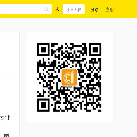
登录
|
注册
或
发布大赛
专业
，面