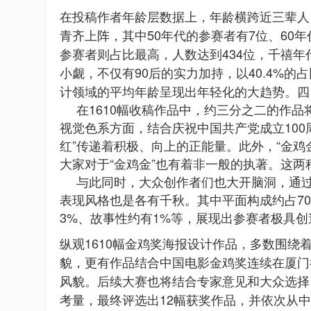
在投稿作者年龄层数据上，年龄横跨近三辈人
青齐上阵，其中50年代的参赛者有7位、60年代
参赛者则占比最高，人数达到434位，千禧年
小觑，不仅有90后的实力加持，以40.4%的
计领域的平均年龄呈现出年轻化的大趋势。
四
在1610幅收稿作品中，约三分之二的作品
视觉色系方面，结合庆祝中国共产党成立100周
红”传递着积极、向上的正能量。此外，“金鸡
大家对于“金鸡金”也有着非一般的执著。这
与此同时，大众创作者们也大开脑洞，通
表现风格也是各有千秋。其中平面构成约占70
3%、故事性约有1%等，展现出参赛者极具
纵观1610幅金鸡奖海报设计作品，多数围绕着
貌，更有作品结合中国电影金鸡奖连续在厦门
风貌。后续大赛也将结合专家意见和大众选择
考量，最终评选出12幅获奖作品，并依次从中