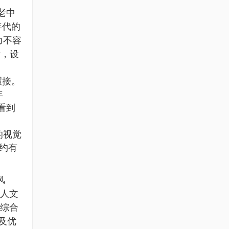
老中
年代的
力不容
后，设
暇接。
年
看到
的视觉
约有
风
人文
综合
及优