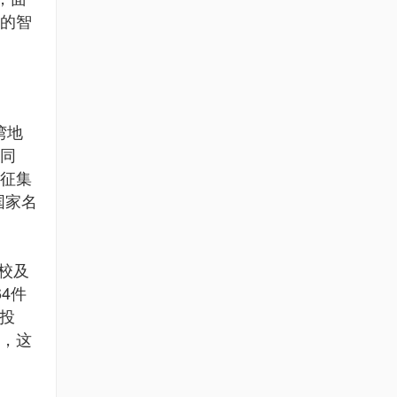
的智
湾地
。同
征集
国家名
校及
4件
主投
，这