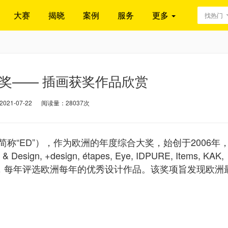
大赛
揭晓
案例
服务
更多
找热门
计奖—— 插画获奖作品欣赏
21-07-22
阅读量：28037次
ards，简称“ED”），作为欧洲的年度综合大奖，始创于2006年
, +design, étapes, Eye, IDPURE, Items, KAK,
 Visual）主办，每年评选欧洲每年的优秀设计作品。该奖项旨发现欧