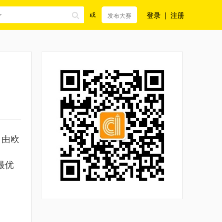
登录
|
注册
或
发布大赛
，由欧
洲最优