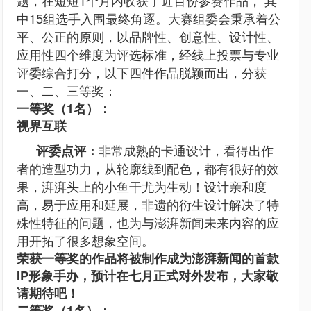
题，在短短1个月内收获了近百份参赛作品， 其
中15组选手入围最终角逐。大赛组委会秉承着公
平、公正的原则，以品牌性、创意性、设计性、
应用性四个维度为评选标准，经线上投票与专业
评委综合打分，以下四件作品脱颖而出，分获
一、二、三等奖：
一等奖（1名）：
视界互联
非常成熟的卡通设计，看得出作
评委点评：
者的造型功力，从轮廓线到配色，都有很好的效
果，湃湃头上的小鱼干尤为生动！设计亲和度
高，易于应用和延展，非遗的衍生设计解决了特
殊性特征的问题，也为与澎湃新闻未来内容的应
用开拓了很多想象空间。
荣获一等奖的作品将被制作成为澎湃新闻的首款
IP形象手办，预计在七月正式对外发布，大家敬
请期待吧！
二等奖（1名）：