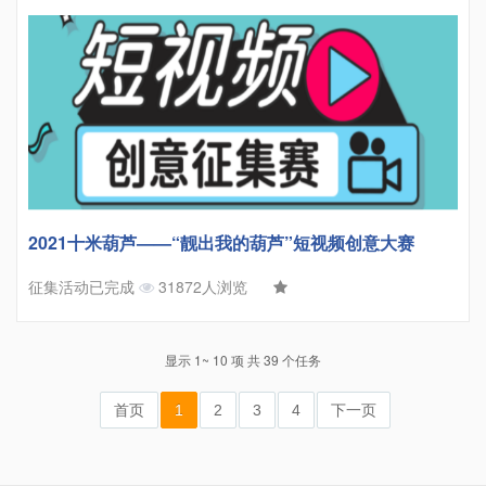
2021十米葫芦——“靓出我的葫芦”短视频创意大赛
征集活动已完成
31872人浏览
显示 1~ 10 项 共 39 个任务
首页
1
2
3
4
下一页