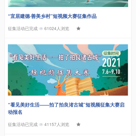
“宜居建德·善美乡村”短视频大赛征集作品
征集活动已完成
61024人浏览
“看见美好生活——拍了拍良渚古城”短视频征集大赛启
动报名
征集活动已完成
41157人浏览