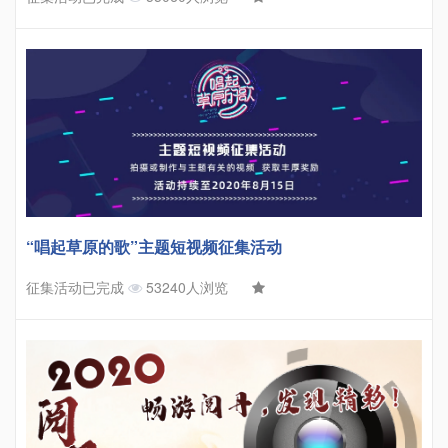
“唱起草原的歌”主题短视频征集活动
征集活动已完成
53240人浏览