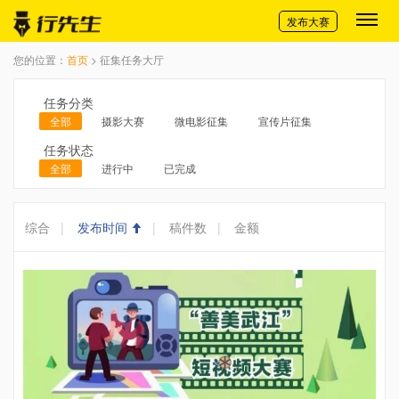
切换导航
发布大赛
您的位置：
首页
> 征集任务大厅
任务分类
全部
摄影大赛
微电影征集
宣传片征集
任务状态
全部
进行中
已完成
综合
|
发布时间
|
稿件数
|
金额