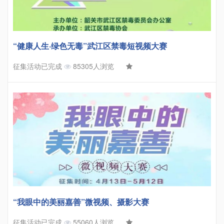
“健康人生·绿色无毒”武江区禁毒短视频大赛
征集活动已完成
85305人浏览
“我眼中的美丽嘉善”微视频、摄影大赛
征集活动已完成
55060人浏览