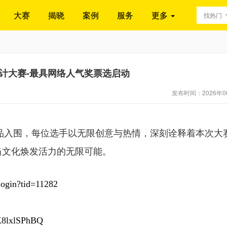
大赛
揭晓
案例
服务
更多
找热门
计大赛-最具网络人气奖票选启动
发布时间：2026年0
作品入围，每位选手以无限创意与热情，深刻诠释着本次大
当文化焕发活力的无限可能。
gin?tid=11282
K8lxlSPhBQ