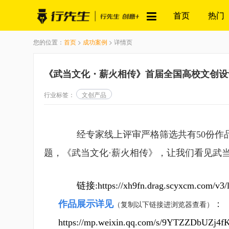
首页
热门
您的位置：
首页
>
成功案例
> 详情页
《武当文化・薪火相传》首届全国高校文创设
行业标签：
文创产品
经专家线上评审严格筛选共有50份
题，《武当文化·薪火相传》，让我们看见武
链接:https://xh9fn.drag.scyxcm.com/v3/lo
作品展示详见
：
（复制以下链接进浏览器查看）
https://mp.weixin.qq.com/s/9YTZZDbUZj4f