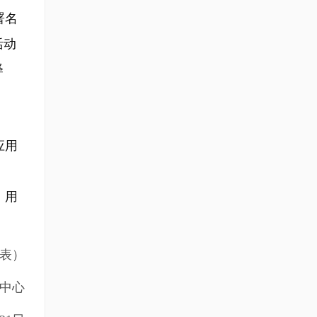
署名
活动
释
应用
，用
表）
中心