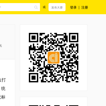
登录
|
注册
或
发布大赛
元
位打
，统
觉标