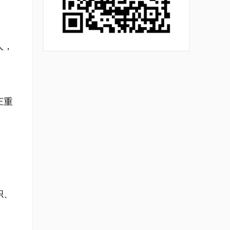
人，
庄重
帜、