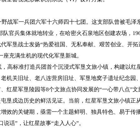
野战军一兵团六军十六师四十七团。这支部队曾被毛泽
，部队官兵集体就地转业，在哈密火石泉地区创建农场，196
代军垦战士发扬“热爱祖国、无私奉献、艰苦创业、开拓
一座充满生机的现代化军垦新城。
，高标准打造兵团首个沉浸式军垦文旅小镇，构建以红
、老机关旧址、老八连营房旧址、军垦地窝子遗址纪念园
、红星军垦陵园等8个文旅点协同发展的“一心带八点”文
是屯垦戍边历史的鲜活见证。当前，红星军垦文旅小镇正
质增效的关键期，亟需一个主题鲜明、独具特色、易于传
口说话”，让红星故事“走入人心”。