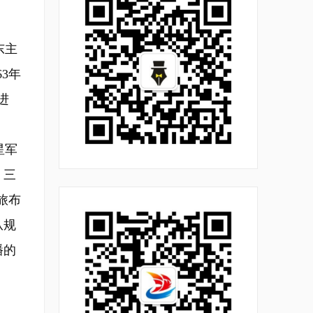
东主
3年
进
星军
、三
旅布
从规
播的