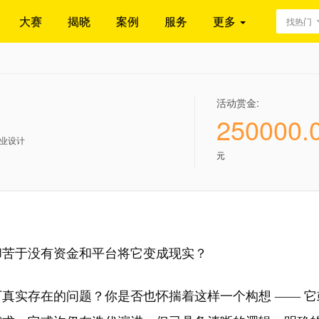
大赛
揭晓
案例
服务
更多
找热门
活动赏金:
250000.
业设计
元
却苦于没有资金和平台将它变成现实？
真实存在的问题？你是否也怀揣着这样一个构想 —— 它