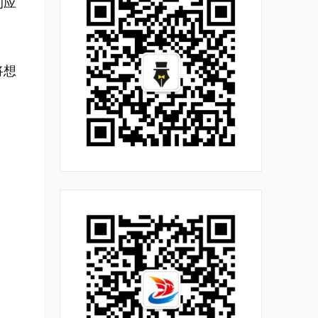
的应
将想