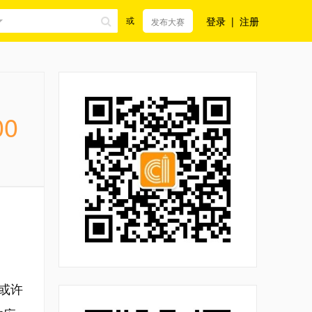
登录
|
注册
或
发布大赛
00
或许