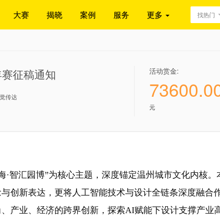
大赛
揭晓
案例
服务
更多
找热门
活动赏金:
年赛征稿通知
73600.0
觉传达
元
·智汇园博”为核心主题，深度锚定温州城市文化内核。
念与创新表达，更将人工智能技术与设计全链条深度融合
、产业、经济的跨界创新，探索AI赋能下设计支撑产业