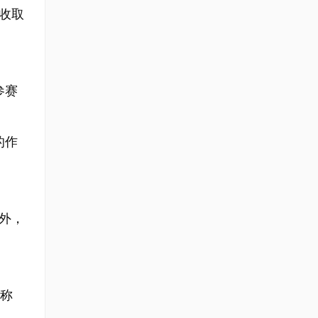
不收取
参赛
的作
外，
名称