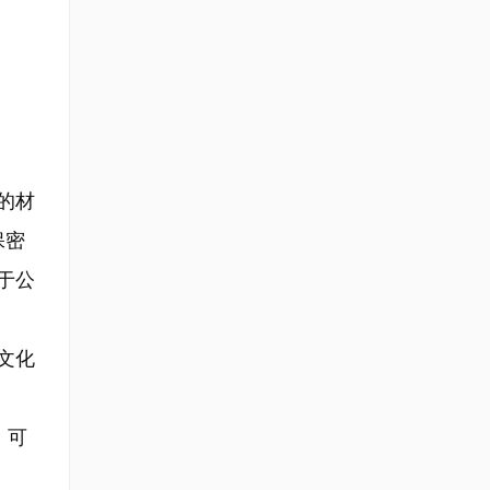
的材
保密
于公
文化
，可