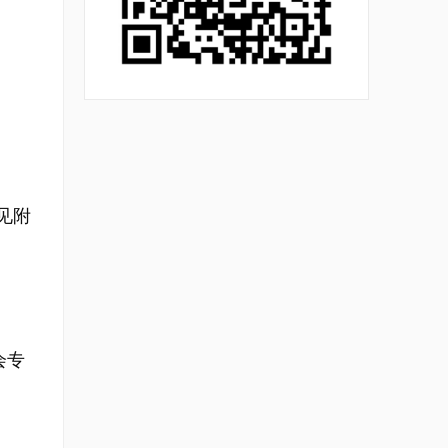
见附
会专