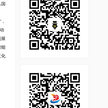
具国
”，
驱动
列展
智能
文化