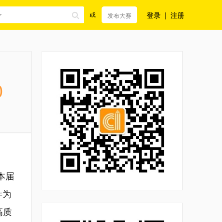
登录
|
注册
或
发布大赛
0
本届
作为
高质