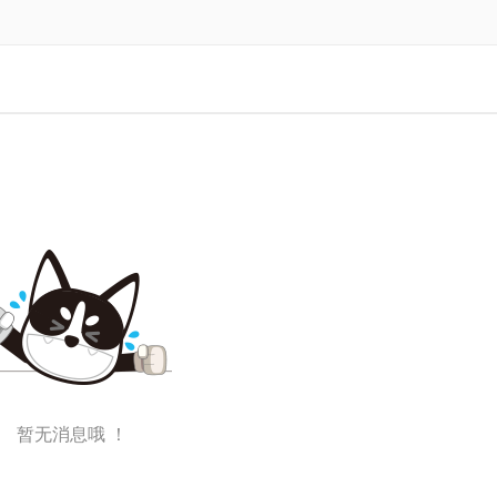
暂无消息哦 ！