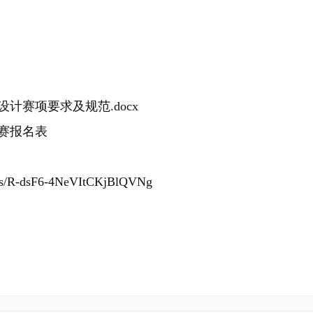
赛项要求及规范.docx
参赛报名表
m/s/R-dsF6-4NeVItCKjBlQVNg