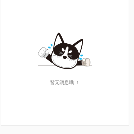
暂无消息哦 ！