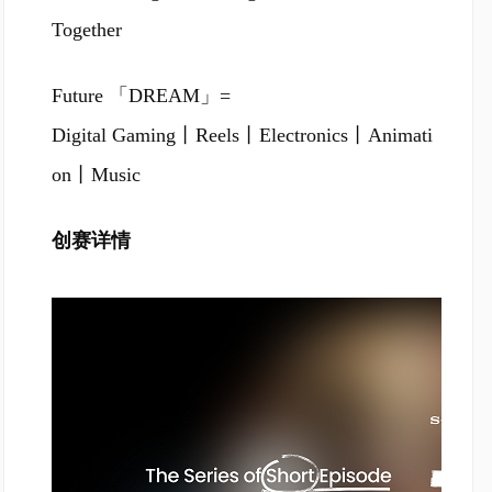
Together
Future 「DREAM」=
Digital Gaming丨Reels丨Electronics丨Animati
on丨Music
创赛详情