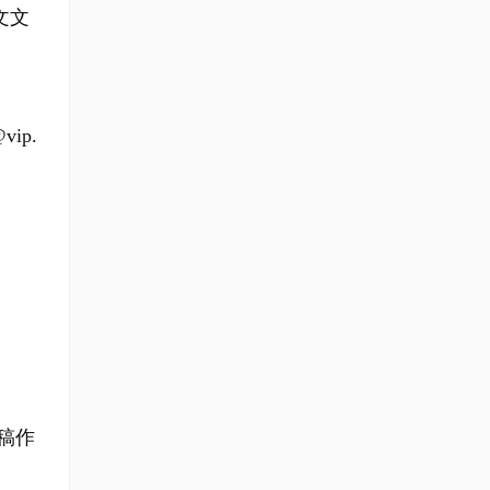
文文
ip.
。
稿作