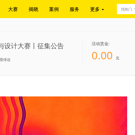
大赛
揭晓
案例
服务
更多
找热门
活动赏金:
术与设计大赛丨征集公告
0.00
元
觉传达