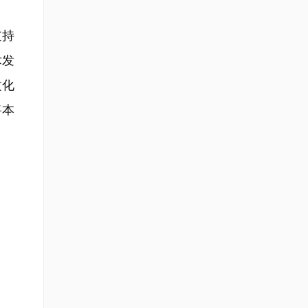
支持
术发
文化
将本