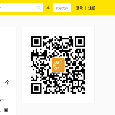
登录
|
注册
或
发布大赛
的一个
动中
。目