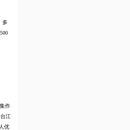
、多
00
集作
州台江
人优