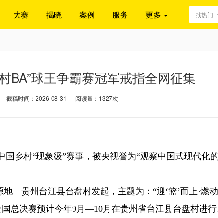
大赛
揭晓
案例
服务
更多
找热门
村BA”球王争霸赛冠军戒指全网征集
截稿时间：2026-08-31
阅读量：1327次
为中国乡村“现象级”赛事，被央视誉为“观察中国式现代化
源地—贵州台江县台盘村发起，主题为：“迎‘篮’而上·燃
，全国总决赛预计今年9月—10月在贵州省台江县台盘村进行