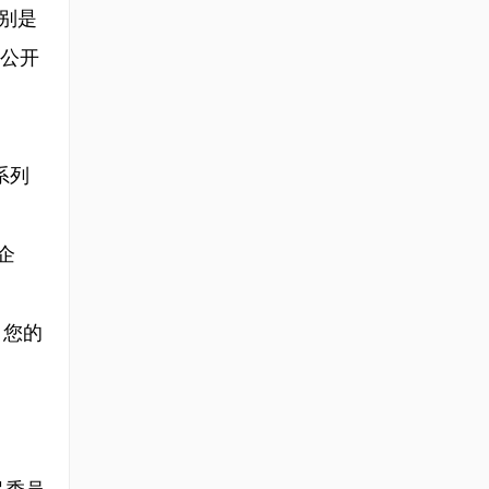
分别是
会公开
系列
企
、您的