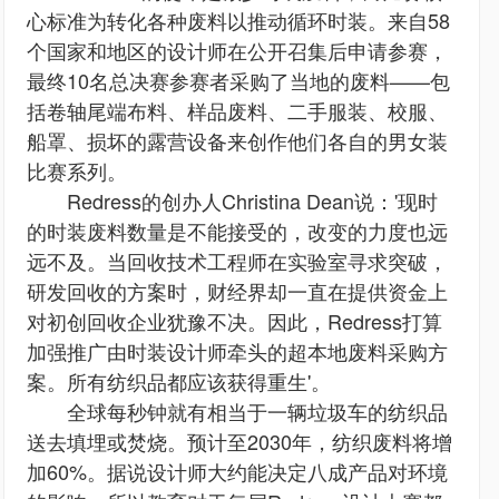
心标准为转化各种废料以推动循环时装。来自58
个国家和地区的设计师在公开召集后申请参赛，
最终10名总决赛参赛者采购了当地的废料——包
括卷轴尾端布料、样品废料、二手服装、校服、
船罩、损坏的露营设备来创作他们各自的男女装
比赛系列。
Redress的创办人Christina Dean说：'现时
的时装废料数量是不能接受的，改变的力度也远
远不及。当回收技术工程师在实验室寻求突破，
研发回收的方案时，财经界却一直在提供资金上
对初创回收企业犹豫不决。因此，Redress打算
加强推广由时装设计师牵头的超本地废料采购方
案。所有纺织品都应该获得重生'。
全球每秒钟就有相当于一辆垃圾车的纺织品
送去填埋或焚烧。预计至2030年，纺织废料将增
加60%。据说设计师大约能决定八成产品对环境