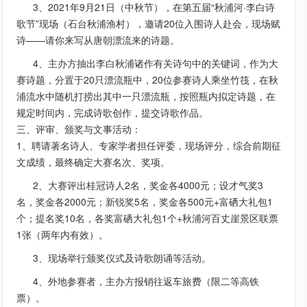
3、2021年9月21日（中秋节），在第五届“秋浦河·李白诗
歌节”现场（石台秋浦渔村），邀请20位入围诗人赴会，现场赋
诗——请你来写从唐朝漂流来的诗题。
4、主办方抽出李白秋浦诸作有关诗句中的关键词，作为大
赛诗题，分置于20只漂流瓶中，20位参赛诗人乘坐竹筏，在秋
浦流水中随机打捞出其中一只漂流瓶，按照瓶内拟定诗题，在
规定时间内，完成诗歌创作，提交诗歌作品。
三、评审、颁奖与文事活动：
1、聘请著名诗人、专家学者担任评委，现场评分，综合前期征
文成绩，最终确定大赛名次、奖项。
2、大赛评出桂冠诗人2名，奖金各4000元；设才气奖3
名，奖金各2000元；新锐奖5名，奖金各500元+富硒大礼包1
个；提名奖10名，各奖富硒大礼包1个+秋浦河百丈崖景区联票
1张（两年内有效）。
3、现场举行颁奖仪式及诗歌朗诵等活动。
4、外地参赛者，主办方报销往返车旅费（限二等高铁
票）。