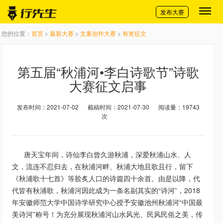
切换导航
发布大赛
您的位置：
首页
>
最新大赛
>
文案创作大赛
>
有奖征文
第五届“秋浦河•李白诗歌节”诗歌
大赛征文启事
发布时间：2021-07-02
截稿时间：2021-07-30
阅读量：19743
次
唐天宝年间，诗仙李白曾久游秋浦，深爱秋浦山水、人
文，流连不忍归去，在秋浦河畔、秋浦大地且歌且行，留下
《秋浦歌十七首》等脍炙人口的诗篇四十余首。由是以降，代
代皆有秋浦歌，秋浦河因此成为一条名副其实的“诗河”，2018
年安徽师范大学中国诗学研究中心授予安徽池州秋浦河“中国最
美诗河”称号！为充分展现秋浦河山水风光、民风民俗之美，传